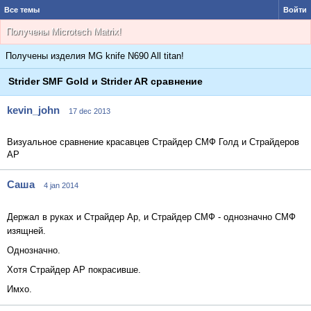
Все темы
Войти
Получены Microtech Matrix!
Получены изделия MG knife N690 All titan!
Strider SMF Gold и Strider AR сравнение
kevin_john
17
dec
2013
Визуальное сравнение красавцев Страйдер СМФ Голд и Страйдеров
АР
Саша
4
jan
2014
Держал в руках и Страйдер Ар, и Страйдер СМФ - однозначно СМФ
изящней.
Однозначно.
Хотя Страйдер АР покрасивше.
Имхо.