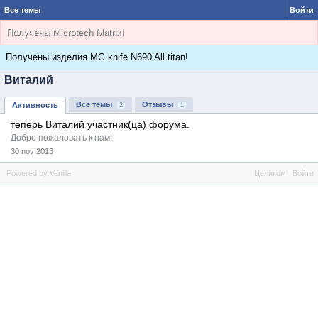
Все темы
Войти
Получены Microtech Matrix!
Получены изделия MG knife N690 All titan!
Виталий
Все темы
Отзывы
Активность
2
1
теперь Виталий участник(ца) форума.
Добро пожаловать к нам!
30
nov
2013
Powered by Vanilla
Целиком
Войти