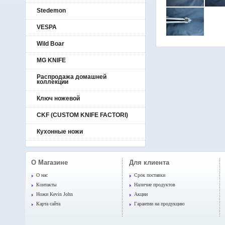
Stedemon
VESPA
Wild Boar
MG KNIFE
Распродажа домашней
коллекции
Ключ ножевой
CKF (CUSTOM KNIFE FACTORI)
Кухонные ножи
О Магазине
Для клиента
O нас
Срок поставки
Контакты
Наличие продуктов
Ножи Kevin John
Акции
Карта сайта
Гарантии на продукцию