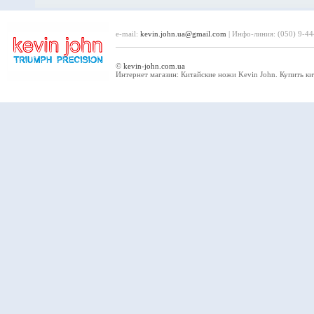
e-mail:
kevin.john.ua
@
gmail.com
| Инфо-линия: (050) 9-4
©
kevin-john.com.ua
Интернет магазин: Китайские ножи Kevin John. Купить к