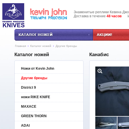
Знаменитые реплики Кевина Дж
Доставка в течение
48 часов
Инф
Главная
›
Каталог ножей
›
Другие бренды
Каталог ножей
Канабис
Ножи от Kevin John
Другие бренды
District 9
ножи RIKE KNIFE
MAXACE
GREEN THORN
ADAI