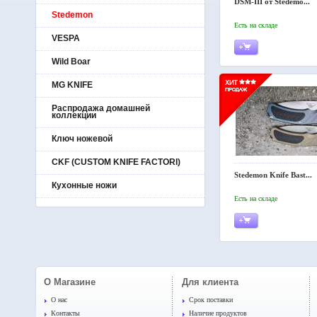
DSM-III от Stedemo...
Stedemon
Есть на складе
VESPA
Wild Boar
MG KNIFE
Распродажа домашней
коллекции
Ключ ножевой
CKF (CUSTOM KNIFE FACTORI)
Stedemon Knife Bast...
Кухонные ножи
Есть на складе
О Магазине
Для клиента
O нас
Срок поставки
Контакты
Наличие продуктов