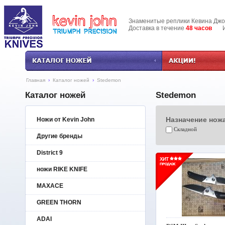
Знаменитые реплики Кевина Дж
Доставка в течение
48 часов
Инф
Главная
›
Каталог ножей
›
Stedemon
Каталог ножей
Stedemon
Назначение нож
Ножи от Kevin John
Складной
Другие бренды
District 9
ножи RIKE KNIFE
MAXACE
GREEN THORN
ADAI