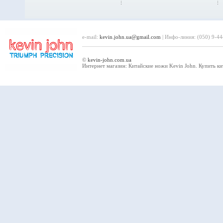
e-mail:
kevin.john.ua
@
gmail.com
| Инфо-линия: (050) 9-4
©
kevin-john.com.ua
Интернет магазин: Китайские ножи Kevin John. Купить к