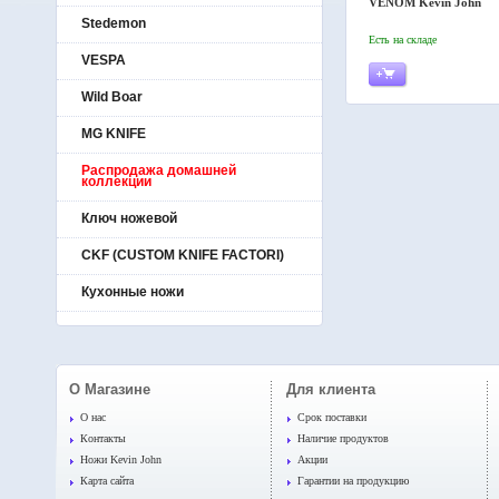
VENOM Kevin John
Stedemon
Есть на складе
VESPA
Wild Boar
MG KNIFE
Распродажа домашней
коллекции
Ключ ножевой
CKF (CUSTOM KNIFE FACTORI)
Кухонные ножи
О Магазине
Для клиента
O нас
Срок поставки
Контакты
Наличие продуктов
Ножи Kevin John
Акции
Карта сайта
Гарантии на продукцию