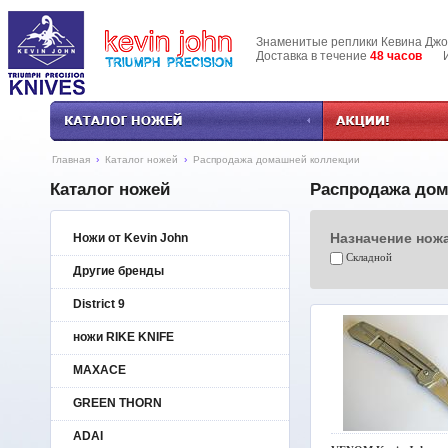
Знаменитые реплики Кевина Дж
Доставка в течение
48 часов
Инф
Главная
›
Каталог ножей
›
Распродажа домашней коллекции
Каталог ножей
Распродажа дом
Назначение нож
Ножи от Kevin John
Складной
Другие бренды
District 9
ножи RIKE KNIFE
MAXACE
GREEN THORN
ADAI